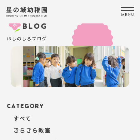
M
E
N
U
BLOG
ほしのしろブログ
CATEGORY
すべて
きらきら教室