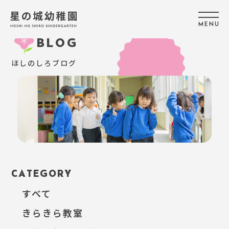
M
E
N
U
BLOG
ほしのしろブログ
CATEGORY
すべて
きらきら教室