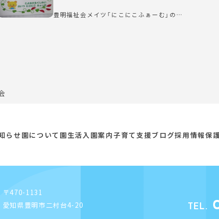
豊明福祉会メイツ「にこにこふぁーむ」の…
会
知らせ
園について
園生活
入園案内
子育て支援
ブログ
採用情報
保
〒470-1131
0
愛知県豊明市二村台4-20
TEL.