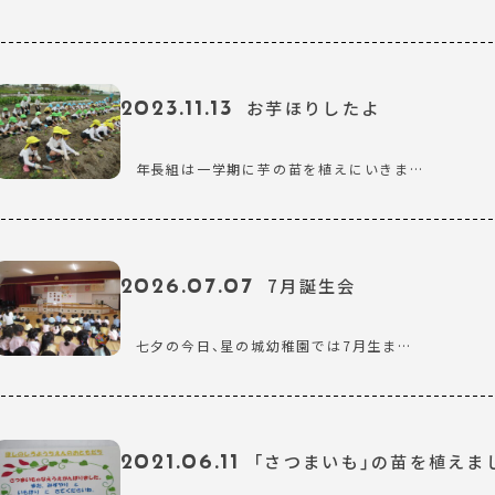
2023.11.13
お芋ほりしたよ
年長組は一学期に芋の苗を植えにいきま…
2026.07.07
7月誕生会
七夕の今日、星の城幼稚園では7月生ま…
2021.06.11
「さつまいも」の苗を植えま