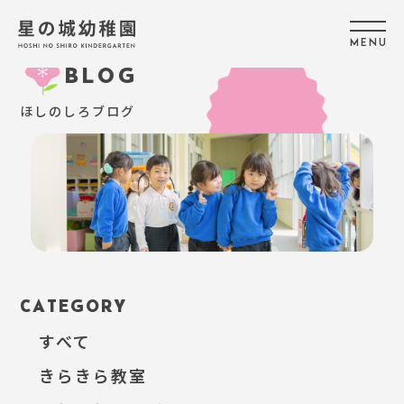
M
E
N
U
BLOG
ほしのしろブログ
CATEGORY
すべて
きらきら教室