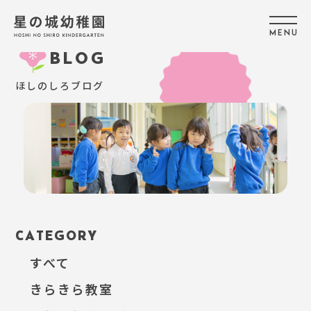
M
E
N
U
BLOG
ほしのしろブログ
CATEGORY
すべて
きらきら教室