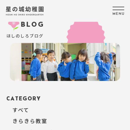
M
E
N
U
BLOG
ほしのしろブログ
CATEGORY
すべて
きらきら教室