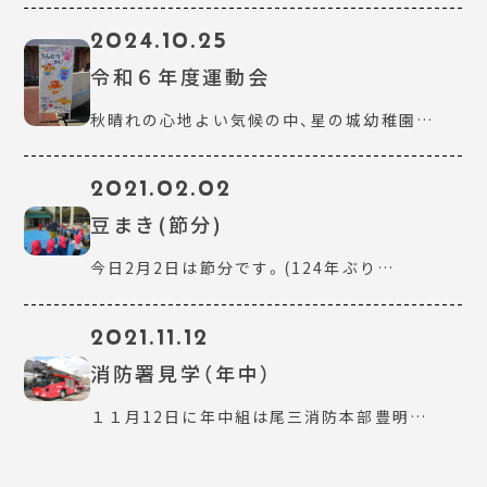
2024.10.25
令和６年度運動会
秋晴れの心地よい気候の中、星の城幼稚園…
2021.02.02
豆まき(節分)
今日2月2日は節分です。(124年ぶり…
2021.11.12
消防署見学（年中）
１１月12日に年中組は尾三消防本部豊明…