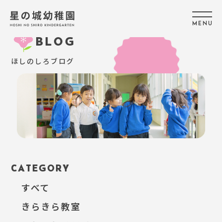
M
E
N
U
BLOG
ほしのしろブログ
CATEGORY
すべて
きらきら教室