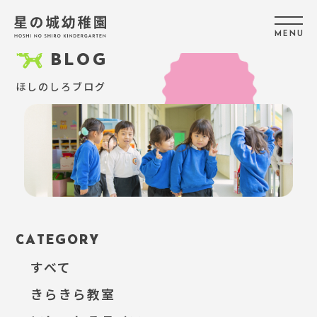
M
E
N
U
BLOG
ほしのしろブログ
CATEGORY
すべて
きらきら教室