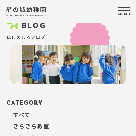
M
E
N
U
BLOG
ほしのしろブログ
CATEGORY
すべて
きらきら教室