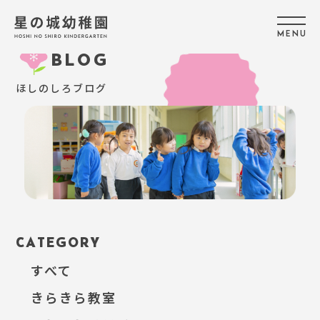
M
E
N
U
BLOG
ほしのしろブログ
CATEGORY
すべて
きらきら教室