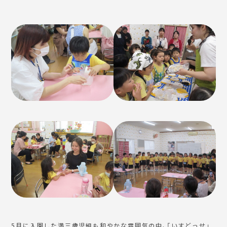
5月に入園した満三歳児組も和やかな雰囲気の中、「いすどっせ」