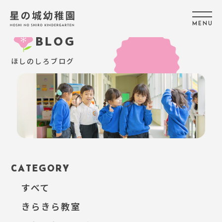
M
E
N
U
BLOG
ほしのしろブログ
CATEGORY
すべて
きらきら教室